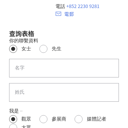
+852 2230 9281
電話
電郵
查詢表格
你的聯繫資料
女士
先生
名字
姓氏
我是 ‧‧‧
觀眾
參展商
媒體記者
大眾