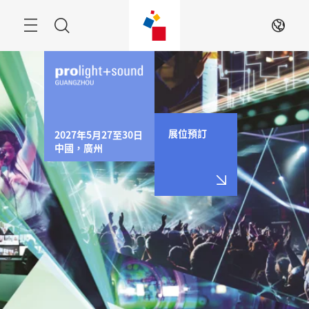
跳
過
Menu
搜
ZH
尋
展位預訂
2027年5月27至30日

中國，廣州