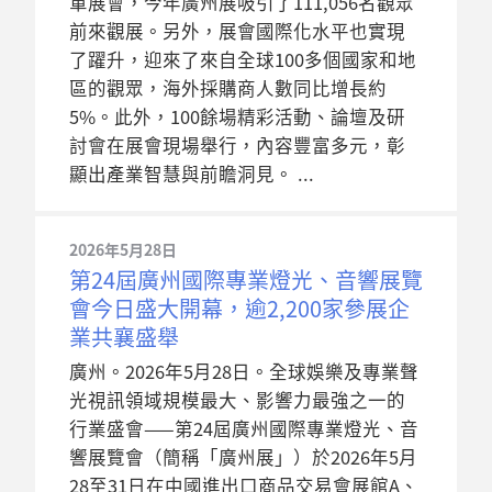
軍展會，今年廣州展吸引了111,056名觀眾
前來觀展。另外，展會國際化水平也實現
了躍升，迎來了來自全球100多個國家和地
區的觀眾，海外採購商人數同比增長約
5%。此外，100餘場精彩活動、論壇及研
討會在展會現場舉行，內容豐富多元，彰
顯出產業智慧與前瞻洞見。
2026年5月28日
第24屆廣州國際專業燈光、音響展覽
會今日盛大開幕，逾2,200家參展企
業共襄盛舉
廣州。2026年5月28日。全球娛樂及專業聲
光視訊領域規模最大、影響力最強之一的
行業盛會——第24屆廣州國際專業燈光、音
響展覽會（簡稱「廣州展」）於2026年5月
28至31日在中國進出口商品交易會展館A、