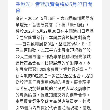
業燈光、音響展覽會將於5月27日開
幕
廣州。2025年5月26日。第23屆廣州國際專
業燈光、音響展覽會（下稱「廣州展」）
將於2025年5月27至30日在中國進出口商品
交易會隆重舉行。本屆展會規模再創新高
——首次啟用展會D區，整體實現A、B、D
區三區聯動，21萬平方米展會現場將開設
22大主題展廳。作為專業視聽和燈光領域
進行產品發布、技術展示的前沿陣地，今
年展會匯聚2,209家參展企業共襄盛舉。全
新開放的D區將進一步豐富產品組合，拓寬
對於行業垂直應用領域的探索。展會現場
還將呈現驚豔震撼的沉浸式表演及前瞻性
的專業論壇，促進知識交流與創新合作。
本屆展會雲集全球客商與專業買家，共吸
引59個海內外買家代表團蒞臨現場，體現