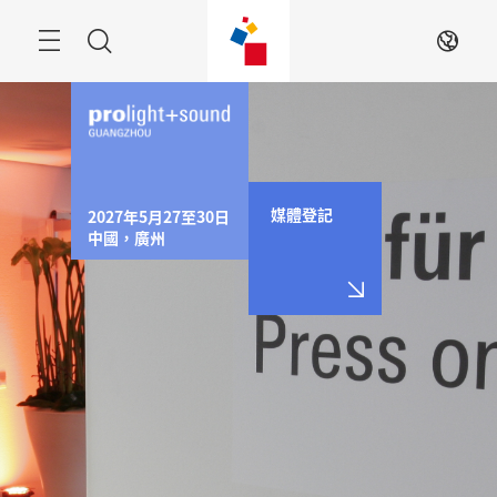
跳
過
Menu
搜
ZH
尋
媒體登記
2027年5月27至30日

中國，廣州