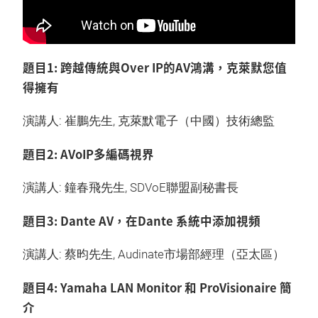
題目1: 跨越傳統與Over IP的AV鴻溝，克萊默您值
得擁有
演講人: 崔鵬先生, 克萊默電子（中國）技術總監
題目2: AVoIP多編碼視界
演講人: 鐘春飛先生, SDVoE聯盟副秘書長
題目3: Dante AV，在Dante 系統中添加視頻
演講人: 蔡昀先生, Audinate市場部經理（亞太區）
題目4: Yamaha LAN Monitor 和 ProVisionaire 簡
介