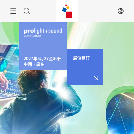
跳
過
Menu
搜
ZH
尋
展位預訂
2027年5月27至30日

中國，廣州